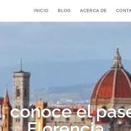
INICIO
BLOG
ACERCA DE
CONT
, conoce el pase
Florencia