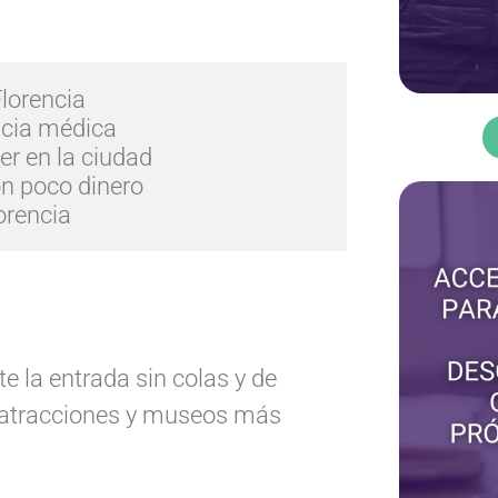
orencia

cia médica 

r en la ciudad

n poco dinero

orencia
e la entrada sin colas y de
as atracciones y museos más