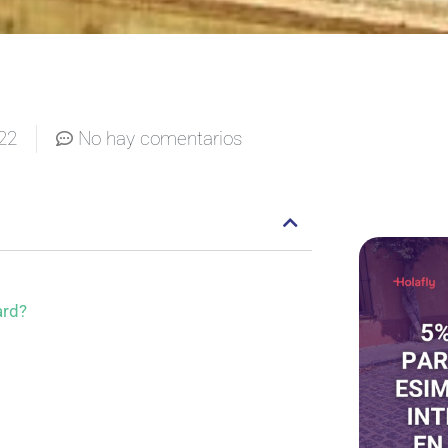
22
No hay comentarios
ard?