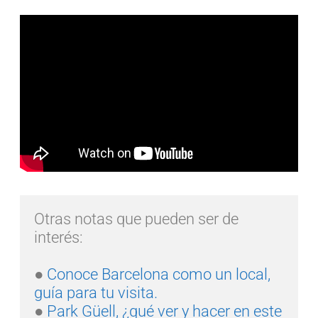
Otras notas que pueden ser de 
interés:
● 
Conoce Barcelona como un local, 
guía para tu visita.
● 
Park Güell, ¿qué ver y hacer en este 