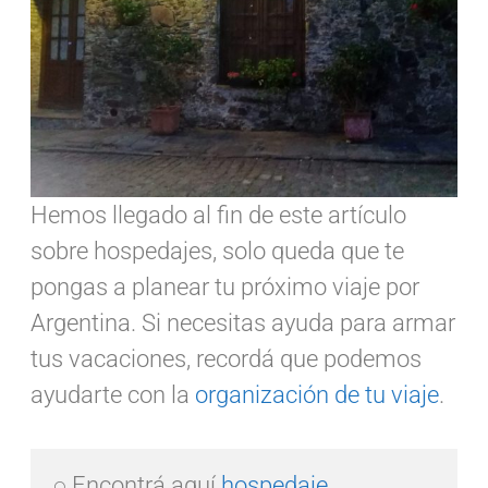
Hemos llegado al fin de este artículo
sobre hospedajes, solo queda que te
pongas a planear tu próximo viaje por
Argentina. Si necesitas ayuda para armar
tus vacaciones, recordá que podemos
ayudarte con la
organización de tu viaje
.
○ Encontrá aquí 
hospedaje 