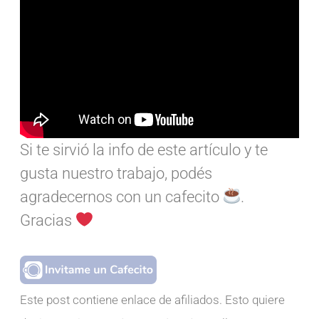
Si te sirvió la info de este artículo y te
gusta nuestro trabajo, podés
agradecernos con un cafecito
.
Gracias
Este post contiene enlace de afiliados. Esto quiere