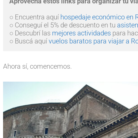
Aprovecha estos links para organizar tu vi
○ Encuentra aquí 
hospedaje económico en
○ Conseguí el 5% de descuento en tu 
asiste
○ Descubrí las 
mejores actividades
 para hac
○ Buscá aquí 
vuelos baratos para viajar a 
Ahora sí, comencemos.