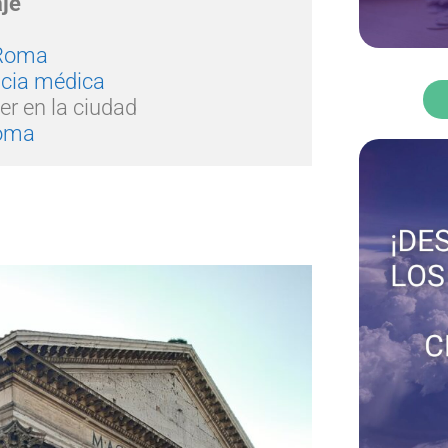
aje
 Roma
ncia médica
er en la ciudad

Roma