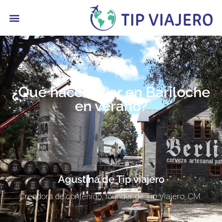
contenido
¿Qué hacer y ver en Bariloche
en verano?
Agustina de Tip viajero
Creadora de contenido, founder de Tip Viajero, CM.