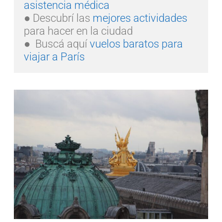
asistencia médica
● Descubrí las 
mejores actividades
para hacer en la ciudad    

●  Buscá aquí 
vuelos baratos para 
viajar a París